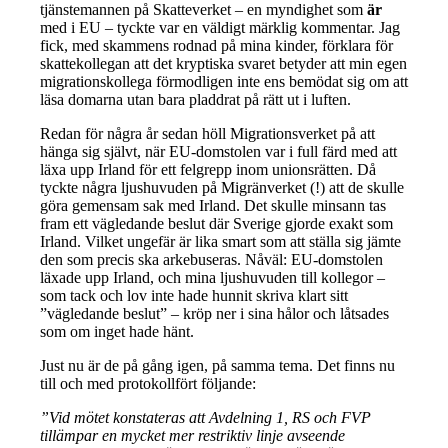
tjänstemannen på Skatteverket – en myndighet som
är
med i EU – tyckte var en väldigt märklig kommentar. Jag
fick, med skammens rodnad på mina kinder, förklara för
skattekollegan att det kryptiska svaret betyder att min egen
migrationskollega förmodligen inte ens bemödat sig om att
läsa domarna utan bara pladdrat på rätt ut i luften.
Redan för några år sedan höll Migrationsverket på att
hänga sig självt, när EU-domstolen var i full färd med att
läxa upp Irland för ett felgrepp inom unionsrätten. Då
tyckte några ljushuvuden på Migränverket (!) att de skulle
göra gemensam sak med Irland. Det skulle minsann tas
fram ett vägledande beslut där Sverige gjorde exakt som
Irland. Vilket ungefär är lika smart som att ställa sig jämte
den som precis ska arkebuseras. Nåväl: EU-domstolen
läxade upp Irland, och mina ljushuvuden till kollegor –
som tack och lov inte hade hunnit skriva klart sitt
”vägledande beslut” – kröp ner i sina hålor och låtsades
som om inget hade hänt.
Just nu är de på gång igen, på samma tema. Det finns nu
till och med protokollfört följande:
”Vid mötet konstateras att Avdelning 1, RS och FVP
tillämpar en mycket mer restriktiv linje avseende