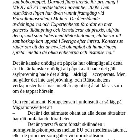
sambobegreppet. Därmed finns ärende för prövning i
MIÖD då PT meddelades i november 2009. Den
restriktiva linjen har även vunnit framgång vid
Förvaltningsrätten i Malmö. De återstående
avdelningarna och Expertenheten förordar en mer
generös tillämpning och konstaterar att praxis, utifrån
den grund som lades med Metock-domen, etablerar att
samboskap kan uppstå i Sverige efter inresa. Konsensus
råder om att det är mycket olämpligt att hanteringen
spretar mellan de olika enheterna och instanserna.”
Det är kanske onödigt att påpeka hur olämpligt allt detta
är. Det är kanske onödigt att påpeka att hade det gällt
asylprövning hade det aldrig –
aldrig
! – accepterats. Men
nu gäller det inte asylprövning, och Rättsenhetens
verksjurister har i nästan ett år ägnat sig åt att låtsas som
om de tappat hörseln.
Och rent allmänt: Kompetensen i unionsrätt är så låg på
Migrationsverket att
– Det är i det närmaste okänt att alla dessa rättsakter
har rätt omfattande förarbeten
– Det är ytterst få som förstår skillnaden i
normgivningskompetens mellan EU och medlemsstaterna,
eller de principer som gäller vid normkollision