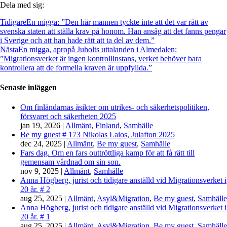
Dela med sig:
Tidigare
En migga: ”Den här mannen tyckte inte att det var rätt av
svenska staten att ställa krav på honom. Han ansåg att det fanns pengar
i Sverige och att han hade rätt att ta del av dem.”
Nästa
En migga, apropå Juholts uttalanden i Almedalen:
”Migrationsverket är ingen kontrollinstans, verket behöver bara
kontrollera att de formella kraven är uppfyllda.”
Senaste inläggen
Om finländarnas åsikter om utrikes- och säkerhetspolitiken,
försvaret och säkerheten 2025
jan 19, 2026
|
Allmänt
,
Finland
,
Samhälle
Be my guest # 173 Nikolas Laios, Julafton 2025
dec 24, 2025
|
Allmänt
,
Be my guest
,
Samhälle
Fars dag. Om en fars outtröttliga kamp för att få rätt till
gemensam vårdnad om sin son.
nov 9, 2025
|
Allmänt
,
Samhälle
Anna Högberg, jurist och tidigare anställd vid Migrationsverket i
20 år. # 2
aug 25, 2025
|
Allmänt
,
Asyl&Migration
,
Be my guest
,
Samhälle
Anna Högberg, jurist och tidigare anställd vid Migrationsverket i
20 år. # 1
aug 25, 2025
|
Allmänt
,
Asyl&Migration
,
Be my guest
,
Samhälle