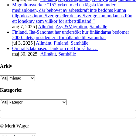
Migrationsverket: ”152 yrken med en lägsta lön under
medianlönen, där behovet av arbetskraft inte bedöms kunna
tillgodoses inom Sverige eller del av Sverige kan undantas från
ett lönekrav som villkor för arbetstillstånd.”
aug 7, 2025
|
Allmänt
,
Asyl&Migration
,
Samhälle
Finland. Ilta-Sanomat har undersökt hur finländarna bedömer
2000-talets presidenter i förhållande till varandra.
jul 3, 2025
|
Allmänt
,
Finland
,
Samhälle
Om rättsdatabaser. Tänk om det blir så här…
maj 30, 2025
|
Allmänt
,
Samhälle
Arkiv
Arkiv
Kategorier
Kategorier
© Merit Wager