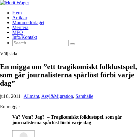
Hem
Artiklar
Mummelförlaget
Meritera
MFO
Info/Kontakt
Välj sida
En migga om ”ett tragikomiskt folklustspel,
som går journalisterna spårlöst förbi varje
dag”
jul 8, 2011
|
Allmänt
,
Asyl&Migration
,
Samhälle
En migga:
Va? Vem? Jag?
– Tragikomiskt folklustspel, som går
journalisterna spårlöst förbi varje dag