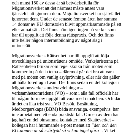
och minst 150 av dessa är så betydelsefulla för
Migrationsverket att det närmast måste anses vara
tjänstefel att ignorera dem. Migrationsverket har självfallet
ignorerat dem. Under de senaste femton åren har summa
14 domar av EU-domstolen blivit uppmärksammade på ett
eller annat sätt. Det finns nämligen ingen på verket som
har till uppgift att följa denna rättspraxis. Och det finns
inte heller någon internutbildning av något slag i
unionsrätt.
Migrationsverkets Rättsenhet har till uppgift att följa
utvecklingen på unionsrättens område. Verksjuristerna på
Rättsenheten brukar som regel skolka från möten som
kommer in på detta tema – däremot går det bra att vara
med på möten om vanlig asylprövning, eller när det gäller
att hålla föredrag i Lean. Det finns sedan en del kollegor i
Migrationsverkets underavdelningar –
verksamhetsområdena (VO) – som i alla fall officiellt har
till någon form av uppgift att vara med i matchen. Och där
är det en lika trist syn. VO Besök, Bosättning,
Medborgarskaps (BBM) båda ansvariga, exempelvis, har
inte arbetat med ett enda praktiskt fall. Om en av dem har
jag haft en del pinsamma kontakter med Skatteverket –
kollegan har i hummande e-post menat att
”den och den
EU-domen är så svårtydd så vi kan inget göra”
. Vilket