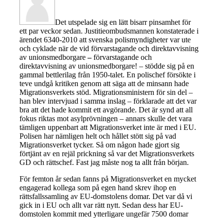
Det utspelade sig en lätt bisarr pinsamhet för
ett par veckor sedan. Justitieombudsmannen konstaterade i
ärendet 6340-2010 att svenska polismyndigheter var ute
och cyklade när de vid förvarstagande och direktavvisning
av unionsmedborgare
–
förvarstagande och
direktavvisning av unionsmedborgare! – stödde sig på en
gammal bettlerilag från 1950-talet. En polischef försökte i
teve undgå kritiken genom att säga att de minsann hade
Migrationsverkets stöd. Migrationsministern för sin del –
han blev intervjuad i samma inslag – förklarade att det var
bra att det hade kommit ett avgörande. Det är synd att all
fokus riktas mot asylprövningen – annars skulle det vara
tämligen uppenbart att Migrationsverket inte är med i EU.
Polisen har nämligen helt och hållet stött sig på vad
Migrationsverket tycker. Så om någon hade gjort sig
förtjänt av en rejäl prickning så var det Migrationsverkets
GD och rättschef. Fast jag måste nog ta allt från början.
För femton år sedan fanns på Migrationsverket en mycket
engagerad kollega som på egen hand skrev ihop en
rättsfallssamling av EU-domstolens domar. Det var då vi
gick in i EU och allt var rätt nytt. Sedan dess har EU-
domstolen kommit med ytterligare ungefär 7500 domar