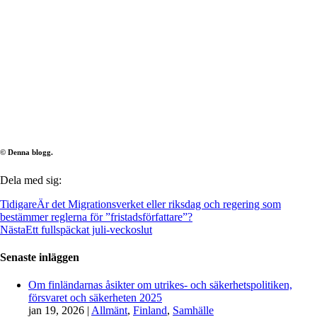
© Denna blogg.
Dela med sig:
Tidigare
Är det Migrationsverket eller riksdag och regering som
bestämmer reglerna för ”fristadsförfattare”?
Nästa
Ett fullspäckat juli-veckoslut
Senaste inläggen
Om finländarnas åsikter om utrikes- och säkerhetspolitiken,
försvaret och säkerheten 2025
jan 19, 2026
|
Allmänt
,
Finland
,
Samhälle