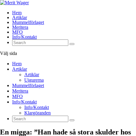
Hem
Artiklar
Mummelförlaget
Meritera
MFO
Info/Kontakt
Välj sida
Hem
Artiklar
Artiklar
Uigurerna
Mummelförlaget
Meritera
MFO
Info/Kontakt
Info/Kontakt
Klargöranden
En migga: ”Han hade så stora skulder hos