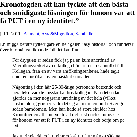
Kronofogden att han tyckte att den bästa
och smidigaste lösningen för honom var att
få PUT i en ny identitet.”
jul 1, 2011
|
Allmänt
,
Asyl&Migration
,
Samhälle
En migga berättar ytterligare en helt galen ”asylhistoria” och funderar
över hur många liknande fall det kan finnas:
För drygt ett år sedan fick jag på en kurs anordnad av
Migrationsverket av en kollega höra om ett osannolikt fall.
Kollegan, från en av våra ansökningsenheter, hade tagit
emot en ansökan av en påstådd somalier.
Någonting i den här 25-30-åriga personens beteende och
berättelse väckte misstankar hos kollegan. När det sedan
gjordes en mer noggrann utredning av det hela (vilket
nästan aldrig görs) visade det sig att mannen bott i Sverige
sedan barndomen. Men han hade så stora skulder hos
Kronofogden att han tyckte att det bästa och smidigaste
för honom var att få PUT i en ny identitet och börja om på
nytt.
Jag undrade då, och undrar också nu, hur många sådana