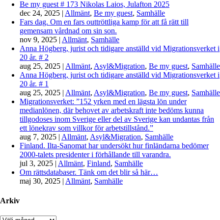
Be my guest # 173 Nikolas Laios, Julafton 2025
dec 24, 2025
|
Allmänt
,
Be my guest
,
Samhälle
Fars dag. Om en fars outtröttliga kamp för att få rätt till
gemensam vårdnad om sin son.
nov 9, 2025
|
Allmänt
,
Samhälle
Anna Högberg, jurist och tidigare anställd vid Migrationsverket i
20 år. # 2
aug 25, 2025
|
Allmänt
,
Asyl&Migration
,
Be my guest
,
Samhälle
Anna Högberg, jurist och tidigare anställd vid Migrationsverket i
20 år. # 1
aug 25, 2025
|
Allmänt
,
Asyl&Migration
,
Be my guest
,
Samhälle
Migrationsverket: ”152 yrken med en lägsta lön under
medianlönen, där behovet av arbetskraft inte bedöms kunna
tillgodoses inom Sverige eller del av Sverige kan undantas från
ett lönekrav som villkor för arbetstillstånd.”
aug 7, 2025
|
Allmänt
,
Asyl&Migration
,
Samhälle
Finland. Ilta-Sanomat har undersökt hur finländarna bedömer
2000-talets presidenter i förhållande till varandra.
jul 3, 2025
|
Allmänt
,
Finland
,
Samhälle
Om rättsdatabaser. Tänk om det blir så här…
maj 30, 2025
|
Allmänt
,
Samhälle
Arkiv
Arkiv