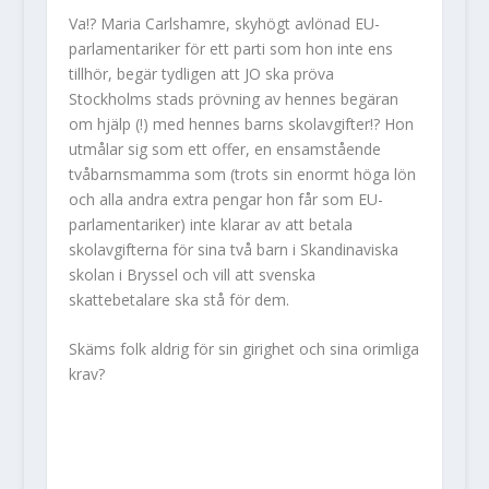
Va!? Maria Carlshamre, skyhögt avlönad EU-
parlamentariker för ett parti som hon inte ens
tillhör, begär tydligen att JO ska pröva
Stockholms stads prövning av hennes begäran
om hjälp (!) med hennes barns skolavgifter!? Hon
utmålar sig som ett offer, en ensamstående
tvåbarnsmamma som (trots sin enormt höga lön
och alla andra extra pengar hon får som EU-
parlamentariker) inte klarar av att betala
skolavgifterna för sina två barn i Skandinaviska
skolan i Bryssel och vill att svenska
skattebetalare ska stå för dem.
Skäms folk aldrig för sin girighet och sina orimliga
krav?