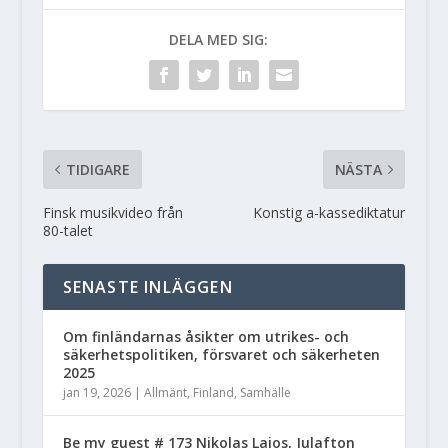
DELA MED SIG:
TIDIGARE
NÄSTA
Finsk musikvideo från
Konstig a-kassediktatur
80-talet
SENASTE INLÄGGEN
Om finländarnas åsikter om utrikes- och
säkerhetspolitiken, försvaret och säkerheten
2025
jan 19, 2026
|
Allmänt
,
Finland
,
Samhälle
Be my guest # 173 Nikolas Laios, Julafton