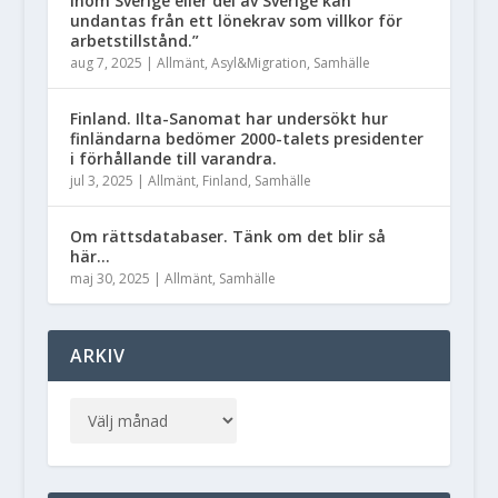
inom Sverige eller del av Sverige kan
undantas från ett lönekrav som villkor för
arbetstillstånd.”
aug 7, 2025
|
Allmänt
,
Asyl&Migration
,
Samhälle
Finland. Ilta-Sanomat har undersökt hur
finländarna bedömer 2000-talets presidenter
i förhållande till varandra.
jul 3, 2025
|
Allmänt
,
Finland
,
Samhälle
Om rättsdatabaser. Tänk om det blir så
här…
maj 30, 2025
|
Allmänt
,
Samhälle
ARKIV