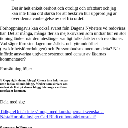
Det är helt enkelt oerhört och otroligt och ofattbart och jag
kan inte finna ord starka för att beskriva hur upprörd jag är
över denna vanhelgelse av det fria ordet!
Förhoppningsvis kan också svaret från Dagens Nyheters vd redovisas
här. Det är många, många fler än mejlskrivaren som undrar hur en stor
tidning tänker när den utestänger vanligt folks åsikter och reaktioner.
Vad säger förresten lagen om åsikts- och yttrandefrihet
(tryckfrihetsförordningen) och Pressombudsmannen om detta? När
införde ansvariga utgivare systemet med censur av läsarnas
kommentarer?
Fortsättning följer…
© Copyright denna blogg! Citera inte hela texter,
utan länka till min blogg. Medier som skriver om
sådant de läst på denna blogg bör ange varifrån
uppslaget kommer.
Dela med sig:
Tidigare
Det är inte så noga med kunskaperna i svenska…
Nästa
Hur ofta inviger Carl Bildt ett honorärkonsulat?
Senaste inläggen