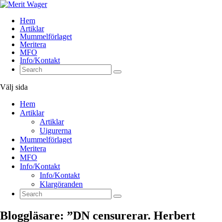
Hem
Artiklar
Mummelförlaget
Meritera
MFO
Info/Kontakt
Välj sida
Hem
Artiklar
Artiklar
Uigurerna
Mummelförlaget
Meritera
MFO
Info/Kontakt
Info/Kontakt
Klargöranden
Bloggläsare: ”DN censurerar. Herbert