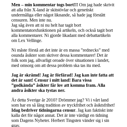
Men – min kommentar togs bort!!!
Om jag hade skrivit
att alla från X-land är skitstövlar och genetiskt
undermåliga eller något liknande, så hade jag förstått
censuren. Men inte nu.
Jag såg även att ni nu helt har tagit bort
kommentatorsfunktionen på artikeln, och också tagit bort
alla kommentarer. Ni gjorde likadant med debattartikeln
om Lex Vellinge.
Ni måste förstå att det inte är en massa ”rednecks” med
osunda åsikter som skriver dessa kommentarer! Det är
folk som jag, allvarligt oroade över situationen i landet,
med omsorg om att dessa problem ska tas itu med.
Jag är skrämd! Jag är förfärad! Jag kan inte fatta att
det är sant! Censur i mitt land! Bara vissa
”godkända” åsikter får lov att komma fram. Alla
andra åsikter ska tystas ner.
Är detta Sverige år 2010? Drömmer jag? Vi i vårt land
som har en så lång tradition av tryckfrihet och åsiktsfrihet!
Idag bedriver tidningarna censur
. Jag kan faktiskt inte
kalla det för något annat. Det är inte värdigt en tidning
som Dagens Nyheter. Herbert Tingsten vänder sig i sin
grav.