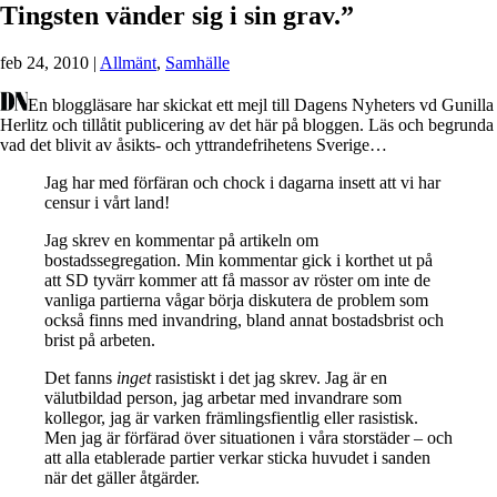
Tingsten vänder sig i sin grav.”
feb 24, 2010
|
Allmänt
,
Samhälle
En bloggläsare har skickat ett mejl till Dagens Nyheters vd Gunilla
Herlitz och tillåtit publicering av det här på bloggen. Läs och begrunda
vad det blivit av åsikts- och yttrandefrihetens Sverige…
Jag har med förfäran och chock i dagarna insett att vi har
censur i vårt land!
Jag skrev en kommentar på artikeln om
bostadssegregation. Min kommentar gick i korthet ut på
att SD tyvärr kommer att få massor av röster om inte de
vanliga partierna vågar börja diskutera de problem som
också finns med invandring, bland annat bostadsbrist och
brist på arbeten.
Det fanns
inget
rasistiskt i det jag skrev. Jag är en
välutbildad person, jag arbetar med invandrare som
kollegor, jag är varken främlingsfientlig eller rasistisk.
Men jag är förfärad över situationen i våra storstäder – och
att alla etablerade partier verkar sticka huvudet i sanden
när det gäller åtgärder.