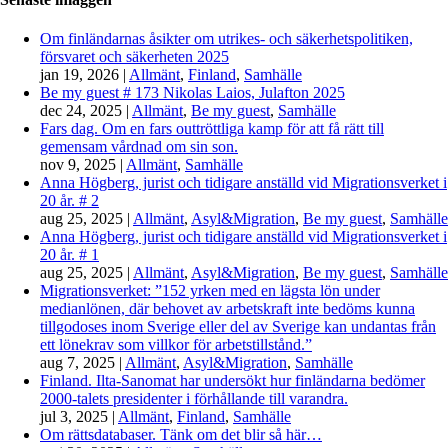
Om finländarnas åsikter om utrikes- och säkerhetspolitiken,
försvaret och säkerheten 2025
jan 19, 2026
|
Allmänt
,
Finland
,
Samhälle
Be my guest # 173 Nikolas Laios, Julafton 2025
dec 24, 2025
|
Allmänt
,
Be my guest
,
Samhälle
Fars dag. Om en fars outtröttliga kamp för att få rätt till
gemensam vårdnad om sin son.
nov 9, 2025
|
Allmänt
,
Samhälle
Anna Högberg, jurist och tidigare anställd vid Migrationsverket i
20 år. # 2
aug 25, 2025
|
Allmänt
,
Asyl&Migration
,
Be my guest
,
Samhälle
Anna Högberg, jurist och tidigare anställd vid Migrationsverket i
20 år. # 1
aug 25, 2025
|
Allmänt
,
Asyl&Migration
,
Be my guest
,
Samhälle
Migrationsverket: ”152 yrken med en lägsta lön under
medianlönen, där behovet av arbetskraft inte bedöms kunna
tillgodoses inom Sverige eller del av Sverige kan undantas från
ett lönekrav som villkor för arbetstillstånd.”
aug 7, 2025
|
Allmänt
,
Asyl&Migration
,
Samhälle
Finland. Ilta-Sanomat har undersökt hur finländarna bedömer
2000-talets presidenter i förhållande till varandra.
jul 3, 2025
|
Allmänt
,
Finland
,
Samhälle
Om rättsdatabaser. Tänk om det blir så här…