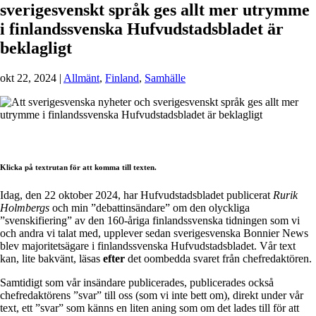
sverigesvenskt språk ges allt mer utrymme
i finlandssvenska Hufvudstadsbladet är
beklagligt
okt 22, 2024
|
Allmänt
,
Finland
,
Samhälle
Klicka på textrutan för att komma till texten.
Idag, den 22 oktober 2024, har Hufvudstadsbladet publicerat
Rurik
Holmberg
s
och min ”debattinsändare” om den olyckliga
”svenskifiering” av den 160-åriga finlandssvenska tidningen som vi
och andra vi talat med, upplever sedan sverigesvenska Bonnier News
blev majoritetsägare i finlandssvenska Hufvudstadsbladet. Vår text
kan, lite bakvänt, läsas
efter
det oombedda svaret från chefredaktören.
Samtidigt som vår insändare publicerades, publicerades också
chefredaktörens ”svar” till oss (som vi inte bett om), direkt under vår
text, ett ”svar” som känns en liten aning som om det lades till för att