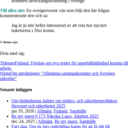
Bonniers utvecklingsavdelning i Sverige.
Till allra sist:
En sverigesvensk vän som följt den här frågan
kommenterade den och sa:
Jag är ju inte heller intresserad av att veta hur mycket
bakelserna i Åbo kostar.
© denna sajt.
Dela med sig:
Tidigare
Finland. Förslag om nya regler för uppehållstillstånd knutna till
arbete.
Nästa
Om utredningen ”Allmänna sammankomster och Sveriges
säkerhet”
Senaste inläggen
Om finländarnas åsikter om utrikes- och säkerhetspolitiken,
försvaret och säkerheten 2025
jan 19, 2026
|
Allmänt
,
Finland
,
Samhälle
Be my guest # 173 Nikolas Laios, Julafton 2025
dec 24, 2025
|
Allmänt
,
Be my guest
,
Samhälle
Fars dag. Om en fars outtröttliga kamp för att få rätt till