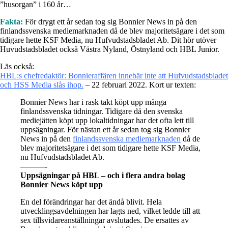
”husorgan” i 160 år…
Fakta:
För drygt ett år sedan tog sig Bonnier News in på den
finlandssvenska mediemarknaden då de blev majoritetsägare i det som
tidigare hette KSF Media, nu Hufvudstadsbladet Ab. Dit hör utöver
Huvudstadsbladet också Västra Nyland, Östnyland och HBL Junior.
Läs också:
HBL:s chefredaktör: Bonnieraffären innebär inte att Hufvudstadsbladet
och HSS Media slås ihop.
– 22 februari 2022. Kort ur texten:
Bonnier News har i rask takt köpt upp många
finlandssvenska tidningar. Tidigare då den svenska
mediejätten köpt upp lokaltidningar har det ofta lett till
uppsägningar. För nästan ett år sedan tog sig Bonnier
News in på den
finlandssvenska mediemarknaden
då de
blev majoritetsägare i det som tidigare hette KSF Media,
nu Hufvudstadsbladet Ab.
———-
Uppsägningar på HBL – och i flera andra bolag
Bonnier News köpt upp
En del förändringar har det ändå blivit. Hela
utvecklingsavdelningen har lagts ned, vilket ledde till att
sex tillsvidareanställningar avslutades. De ersattes av