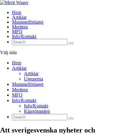
Hem
Artiklar
Mummelförlaget
Meritera
MFO
Info/Kontakt
Välj sida
Hem
Artiklar
Artiklar
Uigurerna
Mummelförlaget
Meritera
MFO
Info/Kontakt
Info/Kontakt
Klargöranden
Att sverigesvenska nyheter och