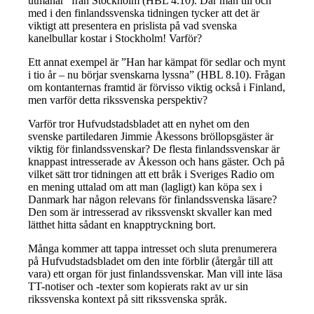
utmanar” från Stockholm (HBL 4.10). Där man till och
med i den finlandssvenska tidningen tycker att det är
viktigt att presentera en prislista på vad svenska
kanelbullar kostar i Stockholm! Varför?
Ett annat exempel är ”Han har kämpat för sedlar och mynt
i tio år – nu börjar svenskarna lyssna” (HBL 8.10). Frågan
om kontanternas framtid är förvisso viktig också i Finland,
men varför detta rikssvenska perspektiv?
Varför tror Hufvudstadsbladet att en nyhet om den
svenske partiledaren Jimmie Åkessons bröllopsgäster är
viktig för finlandssvenskar? De flesta finlandssvenskar är
knappast intresserade av Åkesson och hans gäster. Och på
vilket sätt tror tidningen att ett bråk i Sveriges Radio om
en mening uttalad om att man (lagligt) kan köpa sex i
Danmark har någon relevans för finlandssvenska läsare?
Den som är intresserad av rikssvenskt skvaller kan med
lätthet hitta sådant en knapptryckning bort.
Många kommer att tappa intresset och sluta prenumerera
på Hufvudstadsbladet om den inte förblir (återgår till att
vara) ett organ för just finlandssvenskar. Man vill inte läsa
TT-notiser och -texter som kopierats rakt av ur sin
rikssvenska kontext på sitt rikssvenska språk.