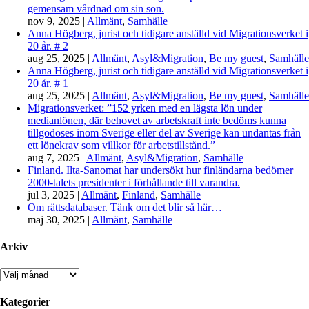
gemensam vårdnad om sin son.
nov 9, 2025
|
Allmänt
,
Samhälle
Anna Högberg, jurist och tidigare anställd vid Migrationsverket i
20 år. # 2
aug 25, 2025
|
Allmänt
,
Asyl&Migration
,
Be my guest
,
Samhälle
Anna Högberg, jurist och tidigare anställd vid Migrationsverket i
20 år. # 1
aug 25, 2025
|
Allmänt
,
Asyl&Migration
,
Be my guest
,
Samhälle
Migrationsverket: ”152 yrken med en lägsta lön under
medianlönen, där behovet av arbetskraft inte bedöms kunna
tillgodoses inom Sverige eller del av Sverige kan undantas från
ett lönekrav som villkor för arbetstillstånd.”
aug 7, 2025
|
Allmänt
,
Asyl&Migration
,
Samhälle
Finland. Ilta-Sanomat har undersökt hur finländarna bedömer
2000-talets presidenter i förhållande till varandra.
jul 3, 2025
|
Allmänt
,
Finland
,
Samhälle
Om rättsdatabaser. Tänk om det blir så här…
maj 30, 2025
|
Allmänt
,
Samhälle
Arkiv
Arkiv
Kategorier