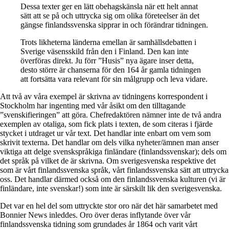
Dessa texter ger en lätt obehagskänsla när ett helt annat
sätt att se på och uttrycka sig om olika företeelser än det
gängse finlandssvenska sipprar in och förändrar tidningen.
Trots likheterna länderna emellan är samhällsdebatten i
Sverige väsensskild från den i Finland. Den kan inte
överföras direkt. Ju förr ”Husis” nya ägare inser detta,
desto större är chanserna för den 164 år gamla tidningen
att fortsätta vara relevant för sin målgrupp och leva vidare.
Att två av våra exempel är skrivna av tidningens korrespondent i
Stockholm har ingenting med vår åsikt om den tilltagande
”svenskifieringen” att göra. Chefredaktören nämner inte de två andra
exemplen av otaliga, som fick plats i texten, de som citeras i fjärde
stycket i utdraget ur vår text. Det handlar inte enbart om vem som
skrivit texterna. Det handlar om dels vilka nyheter/ämnen man anser
viktiga att delge svenskspråkiga finländare (finlandssvenskar); dels om
det språk på vilket de är skrivna. Om sverigesvenska respektive det
som är vårt finlandssvenska språk, vårt finlandssvenska sätt att uttrycka
oss. Det handlar därmed också om den finlandssvenska kulturen (vi är
finländare, inte svenskar!) som inte är särskilt lik den sverigesvenska.
Det var en hel del som uttryckte stor oro när det här samarbetet med
Bonnier News inleddes. Oro över deras inflytande över vår
finlandssvenska tidning som grundades år 1864 och varit vårt