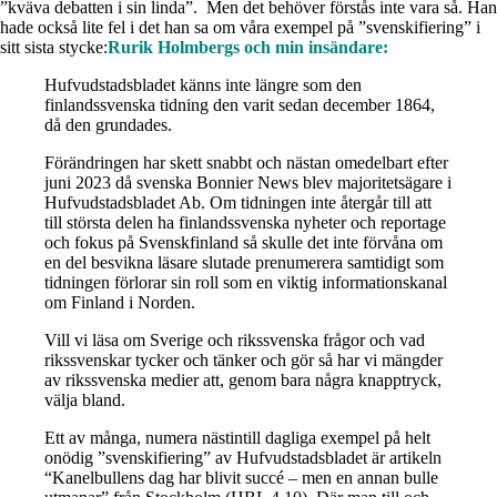
”kväva debatten i sin linda”. Men det behöver förstås inte vara så. Han
hade också lite fel i det han sa om våra exempel på ”svenskifiering” i
sitt sista stycke:
Rurik Holmbergs och min insändare:
Hufvudstadsbladet känns inte längre som den
finlandssvenska tidning den varit sedan december 1864,
då den grundades.
Förändringen har skett snabbt och nästan omedelbart efter
juni 2023 då svenska Bonnier News blev majoritetsägare i
Hufvudstadsbladet Ab. Om tidningen inte återgår till att
till största delen ha finlandssvenska nyheter och reportage
och fokus på Svenskfinland så skulle det inte förvåna om
en del besvikna läsare slutade prenumerera samtidigt som
tidningen förlorar sin roll som en viktig informationskanal
om Finland i Norden.
Vill vi läsa om Sverige och rikssvenska frågor och vad
rikssvenskar tycker och tänker och gör så har vi mängder
av rikssvenska medier att, genom bara några knapptryck,
välja bland.
Ett av många, numera nästintill dagliga exempel på helt
onödig ”svenskifiering” av Hufvudstadsbladet är artikeln
“Kanelbullens dag har blivit succé – men en annan bulle