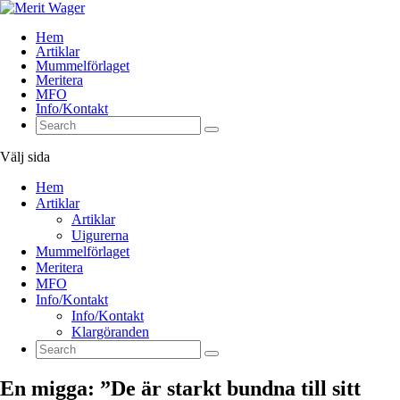
Hem
Artiklar
Mummelförlaget
Meritera
MFO
Info/Kontakt
Välj sida
Hem
Artiklar
Artiklar
Uigurerna
Mummelförlaget
Meritera
MFO
Info/Kontakt
Info/Kontakt
Klargöranden
En migga: ”De är starkt bundna till sitt