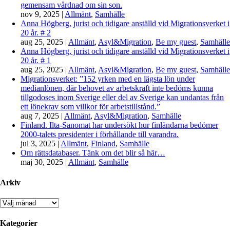
gemensam vårdnad om sin son.
nov 9, 2025
|
Allmänt
,
Samhälle
Anna Högberg, jurist och tidigare anställd vid Migrationsverket i
20 år. # 2
aug 25, 2025
|
Allmänt
,
Asyl&Migration
,
Be my guest
,
Samhälle
Anna Högberg, jurist och tidigare anställd vid Migrationsverket i
20 år. # 1
aug 25, 2025
|
Allmänt
,
Asyl&Migration
,
Be my guest
,
Samhälle
Migrationsverket: ”152 yrken med en lägsta lön under
medianlönen, där behovet av arbetskraft inte bedöms kunna
tillgodoses inom Sverige eller del av Sverige kan undantas från
ett lönekrav som villkor för arbetstillstånd.”
aug 7, 2025
|
Allmänt
,
Asyl&Migration
,
Samhälle
Finland. Ilta-Sanomat har undersökt hur finländarna bedömer
2000-talets presidenter i förhållande till varandra.
jul 3, 2025
|
Allmänt
,
Finland
,
Samhälle
Om rättsdatabaser. Tänk om det blir så här…
maj 30, 2025
|
Allmänt
,
Samhälle
Arkiv
Arkiv
Kategorier