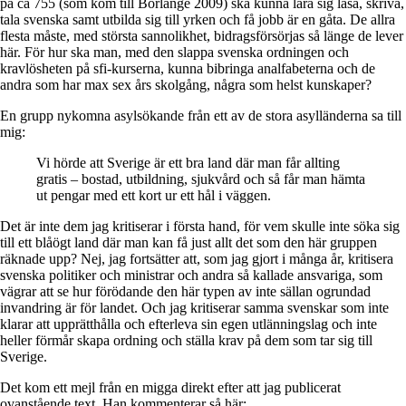
på ca 755 (som kom till Borlänge 2009) ska kunna lära sig läsa, skriva,
tala svenska samt utbilda sig till yrken och få jobb är en gåta. De allra
flesta måste, med största sannolikhet, bidragsförsörjas så länge de lever
här. För hur ska man, med den slappa svenska ordningen och
kravlösheten på sfi-kurserna, kunna bibringa analfabeterna och de
andra som har max sex års skolgång, några som helst kunskaper?
En grupp nykomna asylsökande från ett av de stora asylländerna sa till
mig:
Vi hörde att Sverige är ett bra land där man får allting
gratis – bostad, utbildning, sjukvård och så får man hämta
ut pengar med ett kort ur ett hål i väggen.
Det är inte dem jag kritiserar i första hand, för vem skulle inte söka sig
till ett blåögt land där man kan få just allt det som den här gruppen
räknade upp? Nej, jag fortsätter att, som jag gjort i många år, kritisera
svenska politiker och ministrar och andra så kallade ansvariga, som
vägrar att se hur förödande den här typen av inte sällan ogrundad
invandring är för landet. Och jag kritiserar samma svenskar som inte
klarar att upprätthålla och efterleva sin egen utlänningslag och inte
heller förmår skapa ordning och ställa krav på dem som tar sig till
Sverige.
Det kom ett mejl från en migga direkt efter att jag publicerat
ovanstående text. Han kommenterar så här: