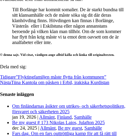
Till Borlänge har kommit somalier. De är starkt bundna till
sitt klansamhälle och de måste söka sig dit där deras
klanhövding finns. Hövdingen kan finnas i Borlänge,
Västerås eller i Eskilstuna eller någon annanstans
beroende på vilken klan man tillhör. Om de som kommer
har flytt från krig måste vi ta emot dem oavsett om de är
analfabeter eller inte.
© denna sajt. Vid citat, vänligen ange alltid källa och länka till originaltexten.
Dela med sig:
Tidigare
”Flyktingfamiljen måste flytta från kommunen”
Nästa
Tiina Kantola om påsken i Erbil, irakiska Kurdistan
Senaste inläggen
Om finländarnas åsikter om utrikes- och säkerhetspolitiken,
försvaret och säkerheten 2025
jan 19, 2026
|
Allmänt
,
Finland
,
Samhälle
Be my guest # 173 Nikolas Laios, Julafton 2025
dec 24, 2025
|
Allmänt
,
Be my guest
,
Samhälle
Fars dag. Om en fars outtröttliga kamp för att få rätt till