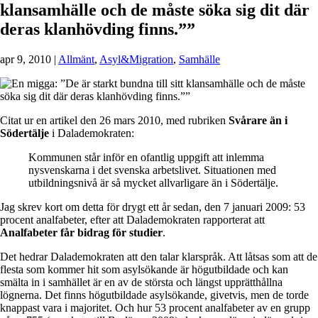
klansamhälle och de måste söka sig dit där
deras klanhövding finns.””
apr 9, 2010
|
Allmänt
,
Asyl&Migration
,
Samhälle
Citat ur en artikel den 26 mars 2010, med rubriken
Svårare än i
Södertälje
i Dalademokraten:
Kommunen står inför en ofantlig uppgift att inlemma
nysvenskarna i det svenska arbetslivet. Situationen med
utbildningsnivå är så mycket allvarligare än i Södertälje.
Jag skrev kort om detta för drygt ett år sedan, den 7 januari 2009: 53
procent analfabeter, efter att Dalademokraten rapporterat att
Analfabeter får bidrag för studier
.
Det hedrar Dalademokraten att den talar klarspråk. Att låtsas som att de
flesta som kommer hit som asylsökande är högutbildade och kan
smälta in i samhället är en av de största och längst upprätthållna
lögnerna. Det finns högutbildade asylsökande, givetvis, men de torde
knappast vara i majoritet. Och hur 53 procent analfabeter av en grupp