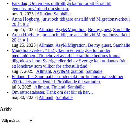
Fars dag. Om en fars outtröttliga kamp för att få rätt till
gemensam vårdnad om sin son.
nov 9, 2025
|
Allmänt
,
Samhälle
Anna Högberg, jurist och tidigare anställd vid Migrationsverket i
20 år. # 2
aug 25, 2025
|
Allmänt
,
Asyl&Migration
,
Be my guest
,
Samhälle
Anna Högberg, jurist och tidigare anställd vid Migrationsverket i
20 år. # 1
aug 25, 2025
|
Allmänt
,
Asyl&Migration
,
Be my guest
,
Samhälle
Migrationsverket: ”152 yrken med en lägsta lön under
medianlönen, där behovet av arbetskraft inte bedöms kunna
tillgodoses inom Sverige eller del av Sverige kan undantas från
ett lönekrav som villkor för arbetstillstånd.”
aug 7, 2025
|
Allmänt
,
Asyl&Migration
,
Samhälle
Finland. Ilta-Sanomat har undersökt hur finländarna bedömer
2000-talets presidenter i förhållande till varandra.
jul 3, 2025
|
Allmänt
,
Finland
,
Samhälle
Om rättsdatabaser. Tänk om det blir så här…
maj 30, 2025
|
Allmänt
,
Samhälle
Arkiv
Arkiv