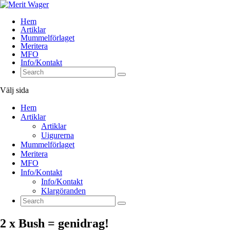
Hem
Artiklar
Mummelförlaget
Meritera
MFO
Info/Kontakt
Välj sida
Hem
Artiklar
Artiklar
Uigurerna
Mummelförlaget
Meritera
MFO
Info/Kontakt
Info/Kontakt
Klargöranden
2 x Bush = genidrag!