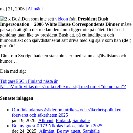
maj 21, 2006
|
Allmänt
Den som inte sett
videon
från
President Bush
Impersonation – 2006 White House Correspondents Dinner
måste
passa på att göra det medan den ännu ligger ute på nätet. Det är ett
genidrag utan like av president Bush att, på ett intelligent och
humoristiskt och självdistanserat sätt driva med sig själv som han (
de
!)
gör här!
Tänk om Sverige hade en statsminister med samma självdistans och
humor…
Dela med sig:
Tidigare
ESC i Finland nästa år
Nästa
Varför viftas det så ofta reflexmässigt med ordet “demokrati”?
Senaste inläggen
Om finländarnas åsikter om utrikes- och säkerhetspolitiken,
försvaret och säkerheten 2025
jan 19, 2026
|
Allmänt
,
Finland
,
Samhälle
Be my guest # 173 Nikolas Laios, Julafton 2025
dec 24, 2025
|
Allmänt
,
Be my guest
,
Samhälle