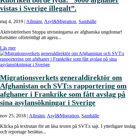
Rubriken borde lyda: ”9000 afghaner
vistas i Sverige illegalt”.
maj 4, 2019
|
Allmänt
,
Asyl&Migration
,
Samhälle
Aktiviströrelsen Stoppa utvisningarna av afghanska ungdomar!
fortsätter oförtröttligt att agera...
Läs mer
Migrationsverkets generaldirektör om
Afghanistan och SVT:s rapportering om
afghaner i Frankrike som fått avslag på
sina asylansökningar i Sverige
nov 25, 2018
|
Allmänt
,
Asyl&Migration
,
Samhälle
Klicka på textrutan för att läsa texten på SVT:s sajt. I ytterligare inslag
och reportage berättas...