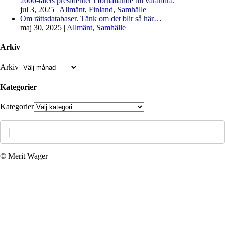
2000-talets presidenter i förhållande till varandra.
jul 3, 2025
|
Allmänt
,
Finland
,
Samhälle
Om rättsdatabaser. Tänk om det blir så här…
maj 30, 2025
|
Allmänt
,
Samhälle
Arkiv
Arkiv
Kategorier
Kategorier
© Merit Wager