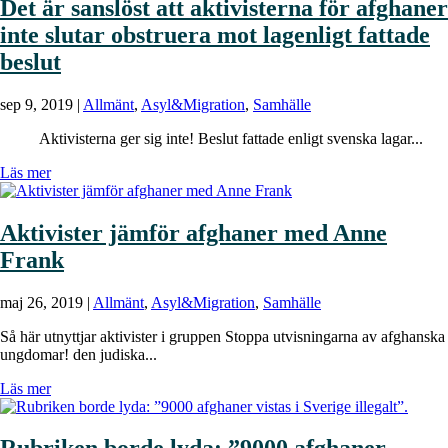
Det är sanslöst att aktivisterna för afghaner
inte slutar obstruera mot lagenligt fattade
beslut
sep 9, 2019
|
Allmänt
,
Asyl&Migration
,
Samhälle
Aktivisterna ger sig inte! Beslut fattade enligt svenska lagar...
Läs mer
Aktivister jämför afghaner med Anne
Frank
maj 26, 2019
|
Allmänt
,
Asyl&Migration
,
Samhälle
Så här utnyttjar aktivister i gruppen Stoppa utvisningarna av afghanska
ungdomar! den judiska...
Läs mer