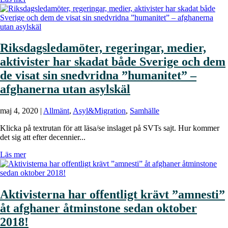
Riksdagsledamöter, regeringar, medier,
aktivister har skadat både Sverige och dem
de visat sin snedvridna ”humanitet” –
afghanerna utan asylskäl
maj 4, 2020
|
Allmänt
,
Asyl&Migration
,
Samhälle
Klicka på textrutan för att läsa/se inslaget på SVTs sajt. Hur kommer
det sig att efter decennier...
Läs mer
Aktivisterna har offentligt krävt ”amnesti”
åt afghaner åtminstone sedan oktober
2018!