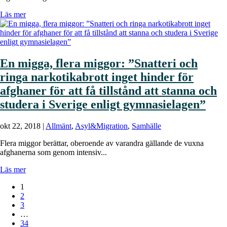
Läs mer
En migga, flera miggor: ”Snatteri och
ringa narkotikabrott inget hinder för
afghaner för att få tillstånd att stanna och
studera i Sverige enligt gymnasielagen”
okt 22, 2018
|
Allmänt
,
Asyl&Migration
,
Samhälle
Flera miggor berättar, oberoende av varandra gällande de vuxna
afghanerna som genom intensiv...
Läs mer
1
2
3
…
34