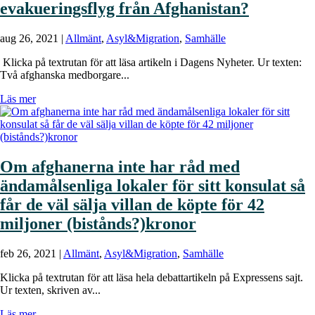
evakueringsflyg från Afghanistan?
aug 26, 2021
|
Allmänt
,
Asyl&Migration
,
Samhälle
Klicka på textrutan för att läsa artikeln i Dagens Nyheter. Ur texten:
Två afghanska medborgare...
Läs mer
Om afghanerna inte har råd med
ändamålsenliga lokaler för sitt konsulat så
får de väl sälja villan de köpte för 42
miljoner (bistånds?)kronor
feb 26, 2021
|
Allmänt
,
Asyl&Migration
,
Samhälle
Klicka på textrutan för att läsa hela debattartikeln på Expressens sajt.
Ur texten, skriven av...
Läs mer