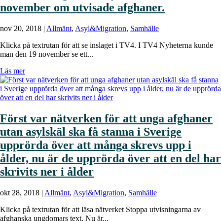
november om utvisade afghaner.
nov 20, 2018
|
Allmänt
,
Asyl&Migration
,
Samhälle
Klicka på textrutan för att se inslaget i TV4. I TV4 Nyheterna kunde
man den 19 november se ett...
Läs mer
Först var nätverken för att unga afghaner
utan asylskäl ska få stanna i Sverige
upprörda över att många skrevs upp i
ålder, nu är de upprörda över att en del har
skrivits ner i ålder
okt 28, 2018
|
Allmänt
,
Asyl&Migration
,
Samhälle
Klicka på textrutan för att läsa nätverket Stoppa utvisningarna av
afghanska ungdomars text. Nu är...