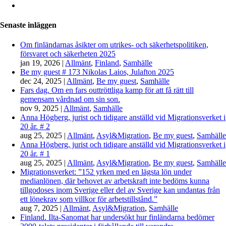
Senaste inläggen
Om finländarnas åsikter om utrikes- och säkerhetspolitiken,
försvaret och säkerheten 2025
jan 19, 2026
|
Allmänt
,
Finland
,
Samhälle
Be my guest # 173 Nikolas Laios, Julafton 2025
dec 24, 2025
|
Allmänt
,
Be my guest
,
Samhälle
Fars dag. Om en fars outtröttliga kamp för att få rätt till
gemensam vårdnad om sin son.
nov 9, 2025
|
Allmänt
,
Samhälle
Anna Högberg, jurist och tidigare anställd vid Migrationsverket i
20 år. # 2
aug 25, 2025
|
Allmänt
,
Asyl&Migration
,
Be my guest
,
Samhälle
Anna Högberg, jurist och tidigare anställd vid Migrationsverket i
20 år. # 1
aug 25, 2025
|
Allmänt
,
Asyl&Migration
,
Be my guest
,
Samhälle
Migrationsverket: ”152 yrken med en lägsta lön under
medianlönen, där behovet av arbetskraft inte bedöms kunna
tillgodoses inom Sverige eller del av Sverige kan undantas från
ett lönekrav som villkor för arbetstillstånd.”
aug 7, 2025
|
Allmänt
,
Asyl&Migration
,
Samhälle
Finland. Ilta-Sanomat har undersökt hur finländarna bedömer